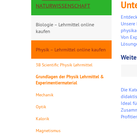
Unt
NATURWISSENSCHAFT
Entdeck
Unsere 
Biologie – Lehrmittel online
physika
kaufen
Von Exp
Lösunge
Physik – Lehrmittel online kaufen
Weite
3B Scientific Physik Lehrmittel
Grundlagen der Physik Lehrmittel &
Experimentiermaterial
Die Kat
Mechanik
didakti
Ideal f
Optik
Zusamm
Profiti
Kalorik
Magnetismus