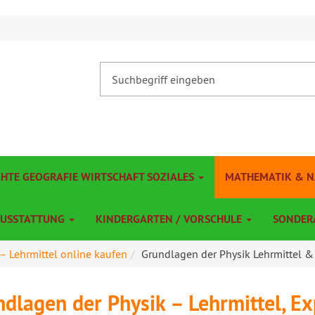
CHTE GEOGRAFIE WIRTSCHAFT SOZIALES
MATHEMATIK & 
AUSSTATTUNG
KINDERGARTEN / VORSCHULE
SONDER
 – Lehrmittel online kaufen
Grundlagen der Physik Lehrmittel & .
ndlagen der Physik – Lehrmittel, E