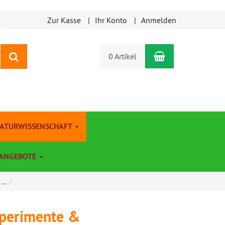
Zur Kasse
Ihr Konto
Anmelden
Warenkorb
Suchen
0 Artikel
NATURWISSENSCHAFT
ANGEBOTE
..
xperimente &