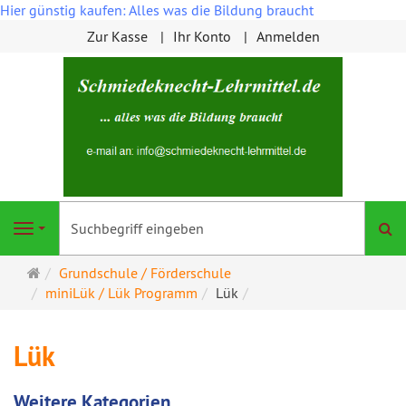
Hier günstig kaufen: Alles was die Bildung braucht
Zur Kasse
Ihr Konto
Anmelden
S
Navigation
Startseite
Grundschule / Förderschule
miniLük / Lük Programm
Lük
Lük
Weitere Kategorien