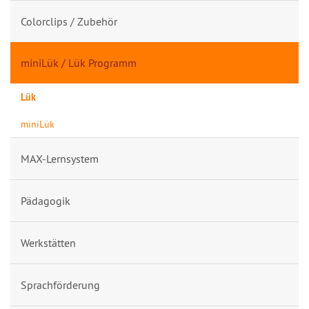
Colorclips / Zubehör
miniLük / Lük Programm
Lük
miniLük
MAX-Lernsystem
Pädagogik
Werkstätten
Sprachförderung