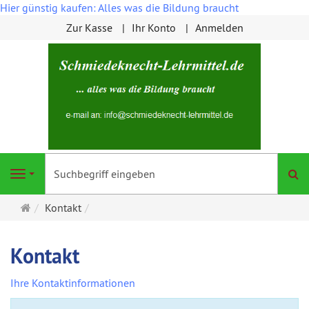
Hier günstig kaufen: Alles was die Bildung braucht
Zur Kasse
Ihr Konto
Anmelden
S
Navigation
Startseite
Kontakt
Kontakt
Ihre Kontaktinformationen