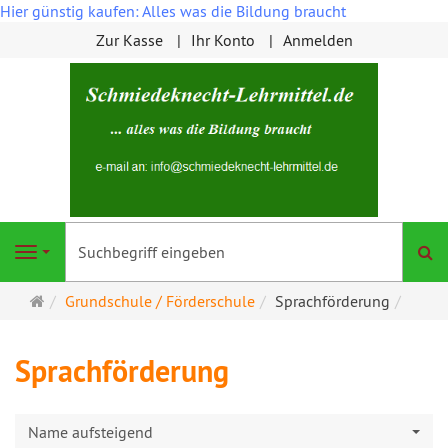
Hier günstig kaufen: Alles was die Bildung braucht
Zur Kasse
Ihr Konto
Anmelden
S
Navigation
Startseite
Grundschule / Förderschule
Sprachförderung
Sprachförderung
Name aufsteigend