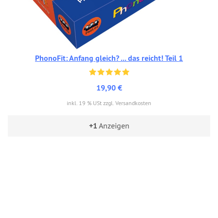
PhonoFit: Anfang gleich? ... das reicht! Teil 1
19,90 €
inkl. 19 % USt zzgl. Versandkosten
+1
Anzeigen