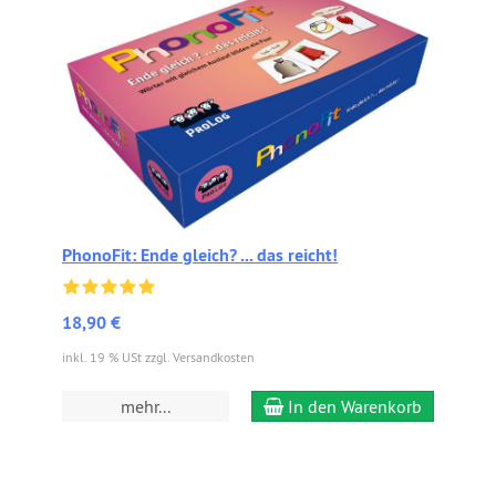
PhonoFit: Ende gleich? ... das reicht!
18,90 €
inkl. 19 % USt zzgl. Versandkosten
mehr...
In den Warenkorb