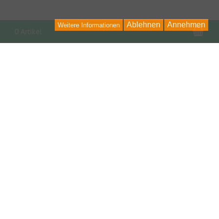
Ablehnen
Annehmen
Weitere Informationen
War
0 Artikel