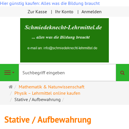
Hier günstig kaufen: Alles was die Bildung braucht
Zur Kasse
Ihr Konto
Anmelden
S
Navigation
Startseite
Mathematik & Naturwissenschaft
Physik – Lehrmittel online kaufen
Stative / Aufbewahrung
Stative / Aufbewahrung