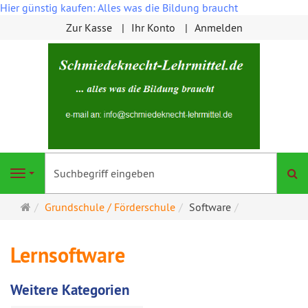
Hier günstig kaufen: Alles was die Bildung braucht
Zur Kasse
Ihr Konto
Anmelden
S
Navigation
Startseite
Grundschule / Förderschule
Software
Lernsoftware
Weitere Kategorien