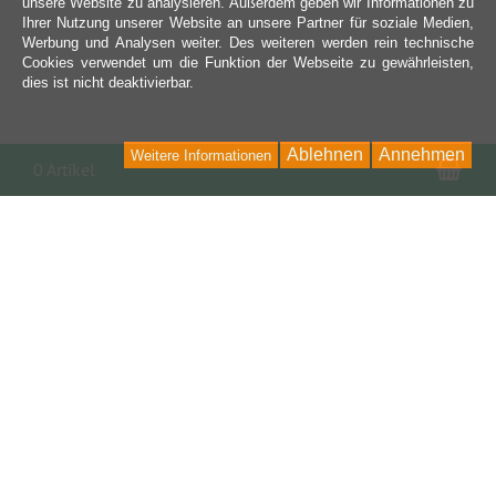
unsere Website zu analysieren. Außerdem geben wir Informationen zu
Ihrer Nutzung unserer Website an unsere Partner für soziale Medien,
Werbung und Analysen weiter. Des weiteren werden rein technische
Cookies verwendet um die Funktion der Webseite zu gewährleisten,
dies ist nicht deaktivierbar.
Ablehnen
Annehmen
Weitere Informationen
War
0 Artikel