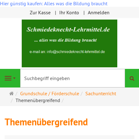
Hier günstig kaufen: Alles was die Bildung braucht
Zur Kasse
Ihr Konto
Anmelden
S
Navigation
Startseite
Grundschule / Förderschule
Sachunterricht
Themenübergreifend
Themenübergreifend