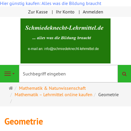
Hier günstig kaufen: Alles was die Bildung braucht
Zur Kasse
Ihr Konto
Anmelden
S
Navigation
Startseite
Mathematik & Naturwissenschaft
Mathematik – Lehrmittel online kaufen
Geometrie
Geometrie