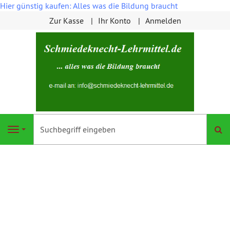
Hier günstig kaufen: Alles was die Bildung braucht
Zur Kasse
Ihr Konto
Anmelden
S
Navigation