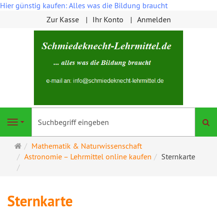
Hier günstig kaufen: Alles was die Bildung braucht
Zur Kasse
Ihr Konto
Anmelden
S
Navigation
Startseite
Mathematik & Naturwissenschaft
Astronomie – Lehrmittel online kaufen
Sternkarte
Sternkarte