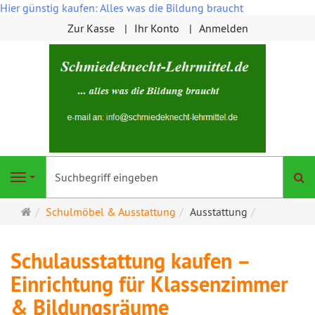
Hier günstig kaufen: Alles was die Bildung braucht
Zur Kasse
Ihr Konto
Anmelden
S
Navigation
Startseite
Schulmöbel & Ausstattung
Ausstattung
Schulausstattung kaufen –
Einrichtung für Klassenzimmer
& Bildungsräume