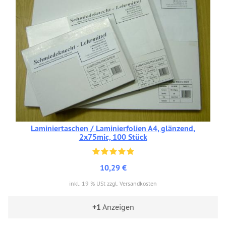
Laminiertaschen / Laminierfolien A4, glänzend,
2x75mic, 100 Stück
10,29 €
inkl. 19 % USt zzgl. Versandkosten
+1
Anzeigen