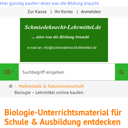
Hier günstig kaufen: Alles was die Bildung braucht
Zur Kasse
Ihr Konto
Anmelden
S
Navigation
Startseite
Mathematik & Naturwissenschaft
Biologie – Lehrmittel online kaufen
Biologie-Unterrichtsmaterial für
Schule & Ausbildung entdecken