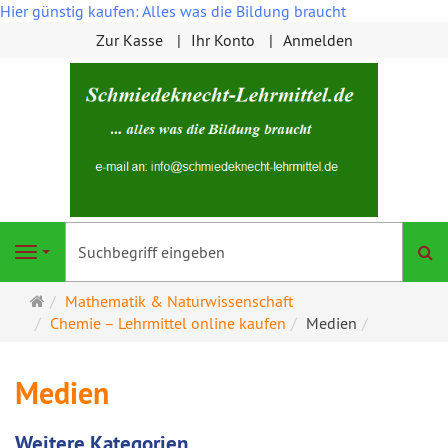
Hier günstig kaufen: Alles was die Bildung braucht
Zur Kasse
Ihr Konto
Anmelden
S
Navigation
Startseite
Mathematik & Naturwissenschaft
Chemie – Lehrmittel online kaufen
Medien
Medien
Weitere Kategorien