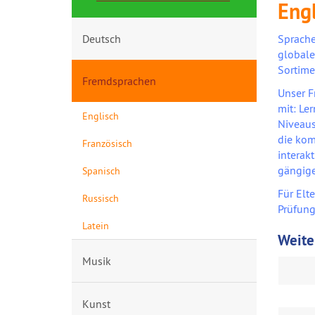
Eng
Deutsch
Sprache
globale
Sortime
Fremdsprachen
Unser F
mit: Le
Englisch
Niveaus
die kom
Französisch
interak
gängige
Spanisch
Für Elt
Russisch
Prüfung
Latein
Weite
Musik
Kunst