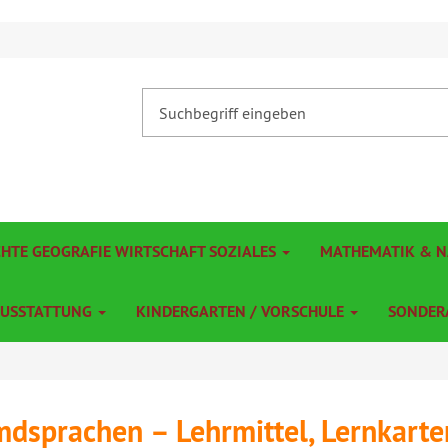
CHTE GEOGRAFIE WIRTSCHAFT SOZIALES
MATHEMATIK & 
AUSSTATTUNG
KINDERGARTEN / VORSCHULE
SONDER
dsprachen – Lehrmittel, Lernkarte