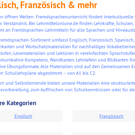
lisch, Französisch & mehr
n öffnen Welten: Fremdsprachenunterricht fördert interkulturel
s Verständnis. Bei Lehrmittelonlone.de finden Lehrkräfte, Schulen,
nt an Fremdsprachen-Lehrmitteln für alle Sprachen und Niveaust
remdsprachen-Sortiment umfasst Englisch, Französisch, Spanisch, 
rnkarten und Wortschatzmaterialien für nachhaltiges Vokabellerne
tufen, Lesematerialien und Lektüren in vereinfachten Sprachstufe
munikative Kompetenz, Wandkarten, Lehrtafeln und Bildkarten für
tive Übungsformate. Alle Materialien sind auf den Gemeinsamen
n Schullehrpläne abgestimmt – von A1 bis C2.
ern und Selbstlernende bieten unsere Materialien eine strukturier
svorbereitung, zum Auffrischen von Schulkenntnissen oder für den
re Kategorien
Englisch
Französisch