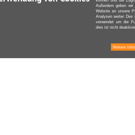
können und die Zugri
Außerdem geben wir I
Website an unsere Pa
Analysen weiter. Des 
verwendet um die Fu
dies ist nicht deaktivie
Weitere Info