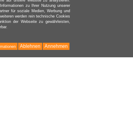
ffe auf unsere Website zu analysieren.
nformationen zu Ihrer Nutzung unserer
rtner für soziale Medien, Werbung und
weiteren werden rein technische Cookies
nktion der Webseite zu gewährleisten,
rbar.
Ablehnen
Annehmen
rmationen
Bac
to
Top