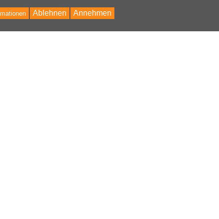
Ablehnen
Annehmen
rmationen
Bac
to
Top