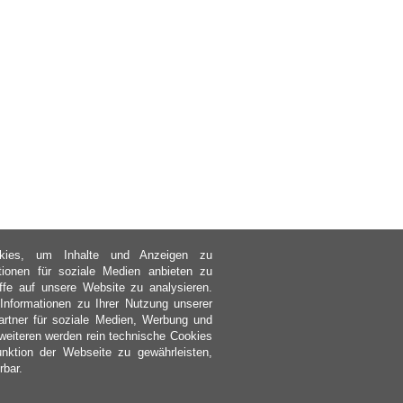
kies, um Inhalte und Anzeigen zu
ktionen für soziale Medien anbieten zu
ffe auf unsere Website zu analysieren.
nformationen zu Ihrer Nutzung unserer
rtner für soziale Medien, Werbung und
weiteren werden rein technische Cookies
nktion der Webseite zu gewährleisten,
rbar.