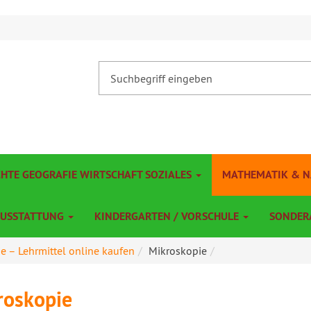
CHTE GEOGRAFIE WIRTSCHAFT SOZIALES
MATHEMATIK & 
AUSSTATTUNG
KINDERGARTEN / VORSCHULE
SONDER
ie – Lehrmittel online kaufen
Mikroskopie
roskopie