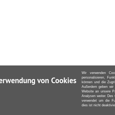
Wir verwenden Coo
erwendung von Cookies
personalisieren, Fun
können und die Zugri
Außerdem geben wir I
Website an unsere Pa
Analysen weiter. Des 
verwendet um die Fu
dies ist nicht deaktivie