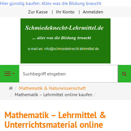
Hier günstig kaufen: Alles was die Bildung braucht
Zur Kasse
Ihr Konto
Anmelden
S
Navigation
Startseite
Mathematik & Naturwissenschaft
Mathematik – Lehrmittel online kaufen
Mathematik – Lehrmittel &
Unterrichtsmaterial online