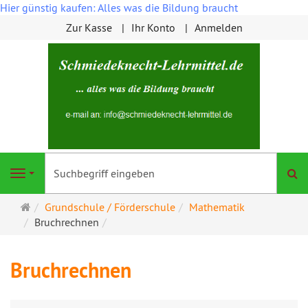
Hier günstig kaufen: Alles was die Bildung braucht
Zur Kasse
Ihr Konto
Anmelden
S
Navigation
Startseite
Grundschule / Förderschule
Mathematik
Bruchrechnen
Bruchrechnen