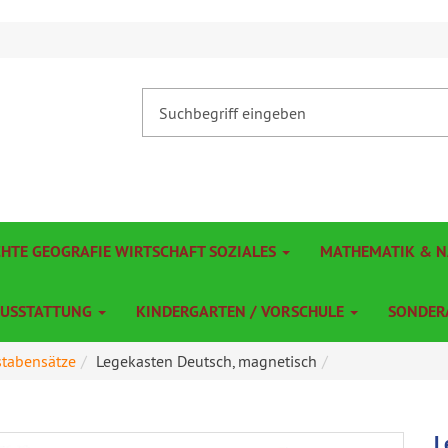
CHTE GEOGRAFIE WIRTSCHAFT SOZIALES
MATHEMATIK & 
AUSSTATTUNG
KINDERGARTEN / VORSCHULE
SONDER
tabensätze
Legekasten Deutsch, magnetisch
L