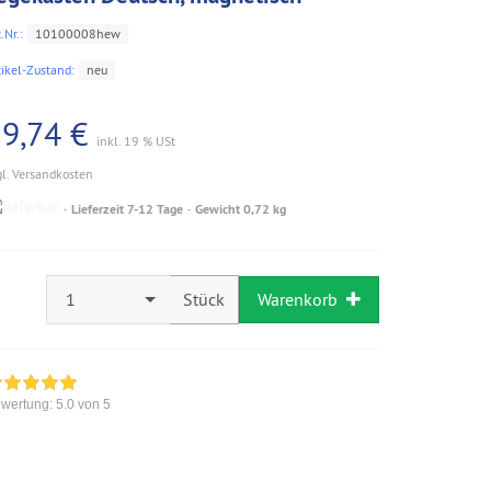
.Nr.:
10100008hew
tikel-Zustand:
neu
9,74 €
inkl. 19 % USt
gl. Versandkosten
Lieferzeit 7-12 Tage
Gewicht 0,72 kg
1
Stück
Warenkorb
wertung:
5.0
von 5