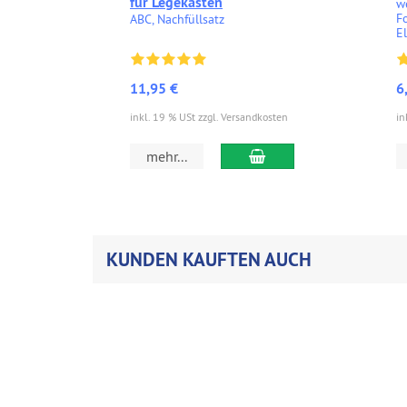
für Legekasten
w
F
ABC, Nachfüllsatz
E
11,95 €
6
inkl. 19 % USt zzgl. Versandkosten
in
In den Warenkorb
mehr...
KUNDEN KAUFTEN AUCH