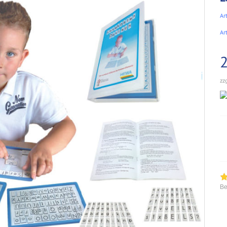
Art
Ar
2
zz
Be