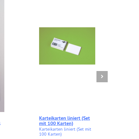
Karteikarten liniert (Set
Auf
mit 100 Karten)
Arbe
5
mag
Karteikarten liniert (Set mit
100 Karten)
sepa