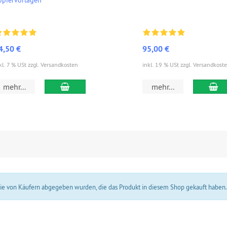
4,50 €
95,00 €
kl. 7 % USt zzgl. Versandkosten
inkl. 19 % USt zzgl. Versandkost
In den Warenkorb
In
mehr...
mehr...
 die von Käufern abgegeben wurden, die das Produkt in diesem Shop gekauft haben