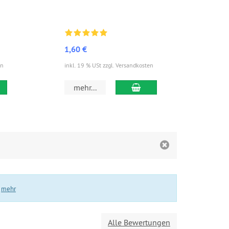
Form
1,60 €
6,3
en
inkl. 19 % USt zzgl. Versandkosten
inkl.
 den Warenkorb
In den Warenkorb
mehr...
m
.
mehr
Alle Bewertungen