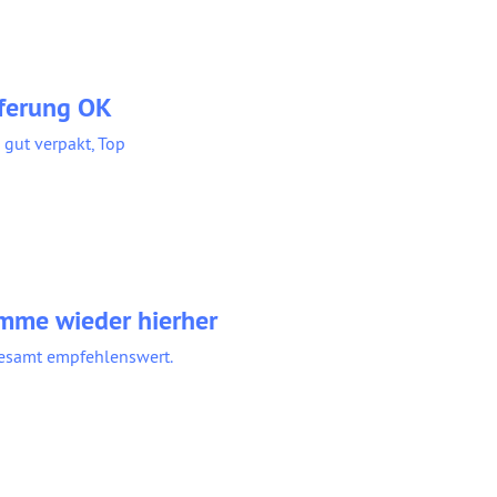
eferung OK
s gut verpakt, Top
mme wieder hierher
esamt empfehlenswert.