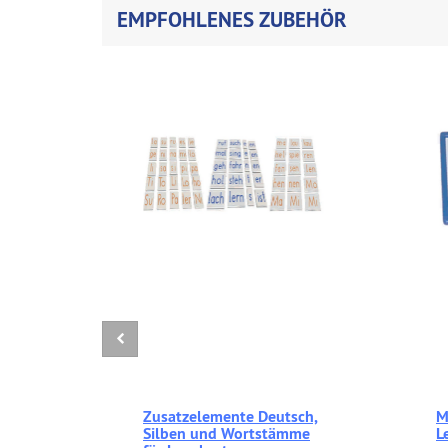
EMPFOHLENES ZUBEHÖR
Zusatzelemente Deutsch,
M
Silben und Wortstämme
L