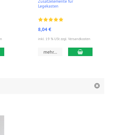
Deu
Zusatzelemente für
Legekasten
ABC,
8,04 €
18,
en
inkl. 19 % USt zzgl. Versandkosten
inkl.
 den Warenkorb
In den Warenkorb
mehr...
m