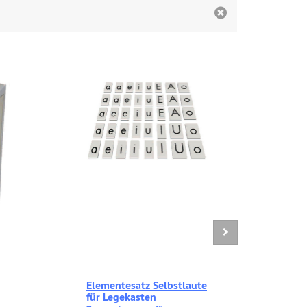
Elementesatz Selbstlaute
160
für Legekasten
Ele