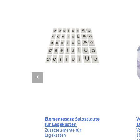
Elementesatz Selbstlaute
V
für Legekasten
1
Zusatzelemente für
V
Legekasten
1
K