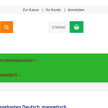
Zur Kasse
Ihr Konto
Anmelden
Warenkorb
Suchen
0 Artikel
NATURWISSENSCHAFT
ANGEBOTE
egekasten Deutsch, magnetisch